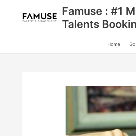
Skip
Famuse : #1 M
to
content
Talents Booki
Home
Go