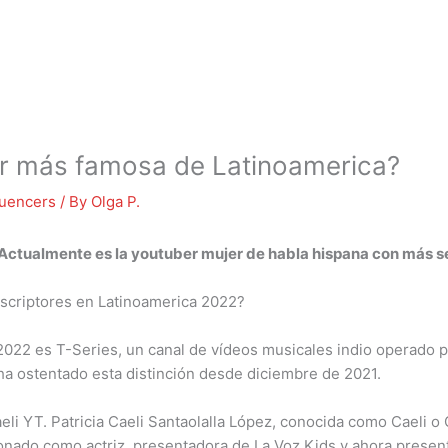
er más famosa de Latinoamerica?
luencers
/ By
Olga P.
 Actualmente es la
youtuber mujer
de habla hispana con
más
s
uscriptores en Latinoamerica 2022?
2022 es T-Series, un canal de vídeos musicales indio operado
l ha ostentado esta distinción desde diciembre de 2021.
eli YT. Patricia Caeli Santaolalla López, conocida como Caeli o
ionado como actriz, presentadora de La Voz Kids y ahora presen