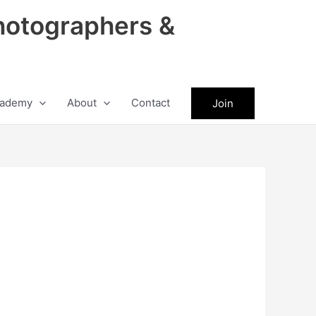
hotographers &
ademy
About
Contact
Join