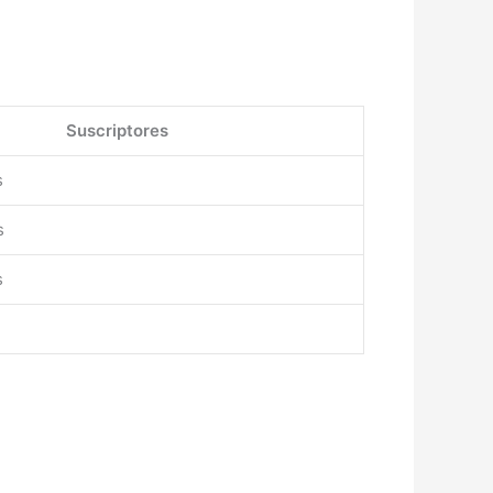
Suscriptores
s
s
s