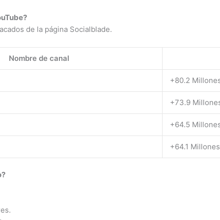
YouTube?
sacados de la página Socialblade.
Nombre de canal
+80.2 Millone
+73.9 Millone
+64.5 Millone
+64.1 Millones
o?
es.