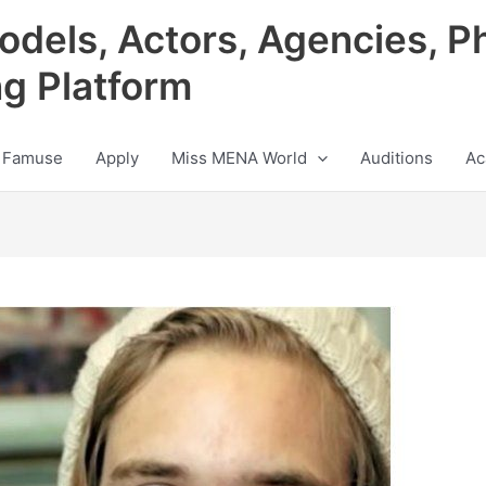
odels, Actors, Agencies, P
ng Platform
 Famuse
Apply
Miss MENA World
Auditions
Ac